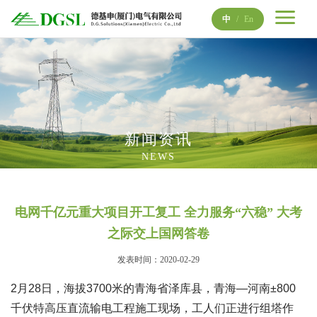
中
/
En
新闻资讯
NEWS
电网千亿元重大项目开工复工 全力服务“六稳” 大考
之际交上国网答卷
发表时间：2020-02-29
2月28日，海拔3700米的青海省泽库县，青海—河南±800
千伏特高压直流输电工程施工现场，工人们正进行组塔作